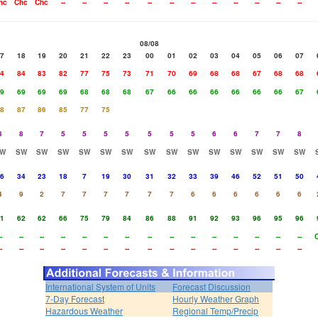
hc
Chc
Chc
--
--
--
--
--
--
--
--
--
--
--
--
08/08
7
18
19
20
21
22
23
00
01
02
03
04
05
06
07
4
84
83
82
77
75
73
71
70
69
68
68
67
68
68
9
69
69
69
68
68
68
67
66
66
66
66
66
66
67
8
87
86
85
77
75
8
8
7
5
5
5
5
5
5
5
6
6
7
7
8
W
SW
SW
SW
SW
SW
SW
SW
SW
SW
SW
SW
SW
SW
SW
6
34
23
18
7
19
30
31
32
33
39
46
52
51
50
4
9
2
7
7
7
7
7
7
6
6
6
6
6
6
1
62
62
66
75
79
84
86
88
91
92
93
96
95
96
-
--
--
--
--
--
--
--
--
--
--
--
--
--
--
-
--
--
--
--
--
--
--
--
--
--
--
--
--
--
International System of Units
Forecast Discussion
7-Day Forecast
Hourly Weather Graph
Hazardous Weather
Regional Temp/Precip