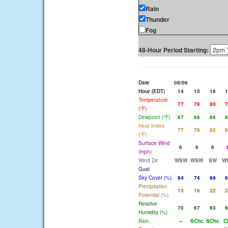
Rain
Thunder
Fog
48-Hour Period Starting:
Date
08/06
Hour (EDT)
14
15
16
1
Temperature
77
78
80
7
(°F)
Dewpoint (°F)
67
66
66
6
Heat Index
77
78
82
8
(°F)
Surface Wind
6
6
6
(mph)
Wind Dir
WSW
WSW
SW
W
Gust
Sky Cover (%)
84
74
69
6
Precipitation
13
16
22
2
Potential (%)
Relative
70
67
63
6
Humidity (%)
Rain
--
SChc
SChc
C