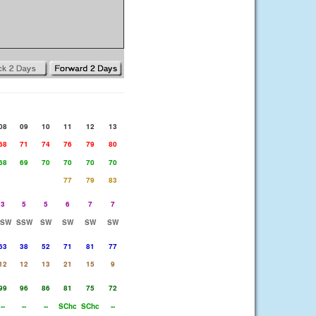
08
09
10
11
12
13
68
71
74
76
79
80
68
69
70
70
70
70
77
79
83
3
5
5
6
7
7
SSW
SSW
SW
SW
SW
SW
63
38
52
71
81
77
12
12
13
21
15
9
99
96
86
81
75
72
--
--
--
SChc
SChc
--