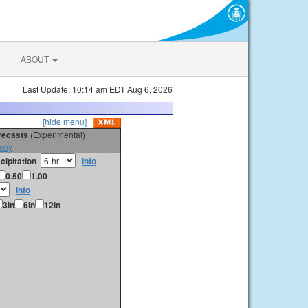
ABOUT
Last Update: 10:14 am EDT Aug 6, 2026
[hide menu]
orecasts
(Experimental)
vey
cipitation
info
0.50
1.00
info
3in
6in
12in