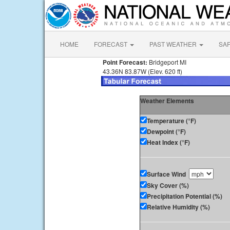
HOME
FORECAST
PAST WEATHER
SA
Point Forecast:
Bridgeport MI
43.36N 83.87W (Elev. 620 ft)
Weather Elements
Temperature (°F)
Dewpoint (°F)
Heat Index (°F)
Surface Wind
Sky Cover (%)
Precipitation Potential (%)
Relative Humidity (%)