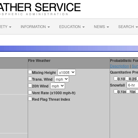
FETY
INFORMATION
EDUCATION
NEWS
SEARCH
Fire Weather
Probabilistic F
Description
|
Sur
Quantitative Pre
Mixing Height
0.10
0.25
Trans. Wind
Snowfall
20ft Wind
0.1in
1in
Vent Rate (x1000 mph-ft)
Red Flag Threat Index