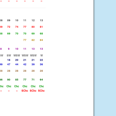
--
--
--
--
--
--
08
09
10
11
12
13
69
72
74
77
80
81
68
69
70
70
69
68
77
82
84
8
9
10
11
13
13
SW
SW
WSW
WSW
WSW
W
18
20
21
21
22
49
47
44
42
39
36
28
28
28
28
28
28
96
90
85
77
71
64
Chc
Chc
Chc
Chc
Chc
Chc
--
--
--
SChc
SChc
SChc