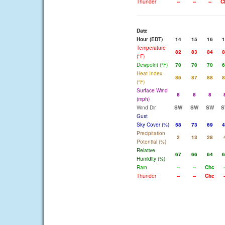
Thunder
--
--
--
C
Date
Hour (EDT)
14
15
16
1
Temperature
82
83
84
8
(°F)
Dewpoint (°F)
70
70
70
6
Heat Index
86
87
88
8
(°F)
Surface Wind
8
8
8
(mph)
Wind Dir
SW
SW
SW
S
Gust
Sky Cover (%)
58
73
69
4
Precipitation
2
13
28
Potential (%)
Relative
67
66
64
6
Humidity (%)
Rain
--
--
Chc
-
Thunder
--
--
Chc
-