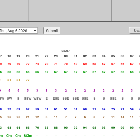
08/07
7
18
19
20
21
22
23
00
01
02
03
04
05
06
07
9
79
79
77
74
72
71
70
69
69
68
67
67
66
67
6
66
66
66
66
67
67
67
67
67
67
67
67
66
66
1
81
81
77
6
5
5
5
3
3
3
2
2
2
2
2
2
2
3
SW
SW
S
SSW
WSW
E
ESE
SSE
SSE
SSE
S
S
SSE
S
S
8
73
69
62
59
51
61
51
61
68
71
69
75
71
59
5
25
25
21
12
8
11
7
7
6
5
7
11
14
11
3
63
64
68
76
83
88
90
92
94
98
98
99
99
99
hc
Chc
Chc
SChc
--
--
--
--
--
--
--
--
--
--
--