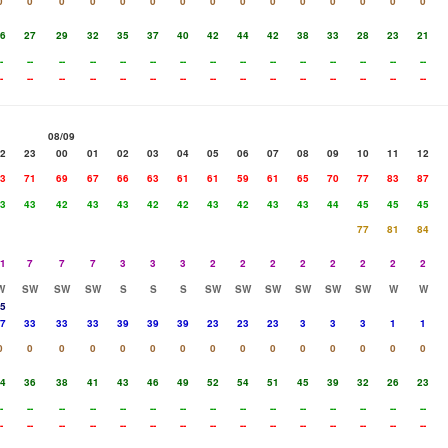
0
0
0
0
0
0
0
0
0
0
0
0
0
0
0
6
27
29
32
35
37
40
42
44
42
38
33
28
23
21
-
--
--
--
--
--
--
--
--
--
--
--
--
--
--
-
--
--
--
--
--
--
--
--
--
--
--
--
--
--
08/09
2
23
00
01
02
03
04
05
06
07
08
09
10
11
12
3
71
69
67
66
63
61
61
59
61
65
70
77
83
87
3
43
42
43
43
42
42
43
42
43
43
44
45
45
45
77
81
84
1
7
7
7
3
3
3
2
2
2
2
2
2
2
2
W
SW
SW
SW
S
S
S
SW
SW
SW
SW
SW
SW
W
W
5
7
33
33
33
39
39
39
23
23
23
3
3
3
1
1
0
0
0
0
0
0
0
0
0
0
0
0
0
0
0
4
36
38
41
43
46
49
52
54
51
45
39
32
26
23
-
--
--
--
--
--
--
--
--
--
--
--
--
--
--
-
--
--
--
--
--
--
--
--
--
--
--
--
--
--