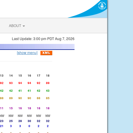
ABOUT
Last Update: 3:00 pm PDT Aug 7, 2026
[show menu]
13
14
15
16
17
18
92
93
94
94
92
89
42
42
41
41
42
43
88
89
90
90
88
85
11
15
16
18
18
18
NW
NW
NW
NW
NW
NW
23
25
28
30
32
32
21
3
3
0
2
2