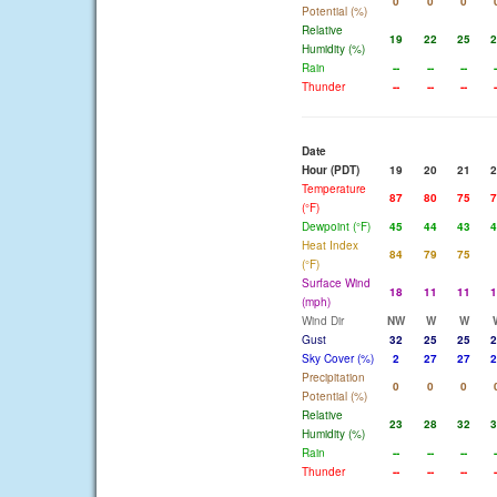
0
0
0
Potential (%)
Relative
19
22
25
2
Humidity (%)
Rain
--
--
--
-
Thunder
--
--
--
-
Date
Hour (PDT)
19
20
21
2
Temperature
87
80
75
7
(°F)
Dewpoint (°F)
45
44
43
4
Heat Index
84
79
75
(°F)
Surface Wind
18
11
11
1
(mph)
Wind Dir
NW
W
W
Gust
32
25
25
2
Sky Cover (%)
2
27
27
2
Precipitation
0
0
0
Potential (%)
Relative
23
28
32
3
Humidity (%)
Rain
--
--
--
-
Thunder
--
--
--
-