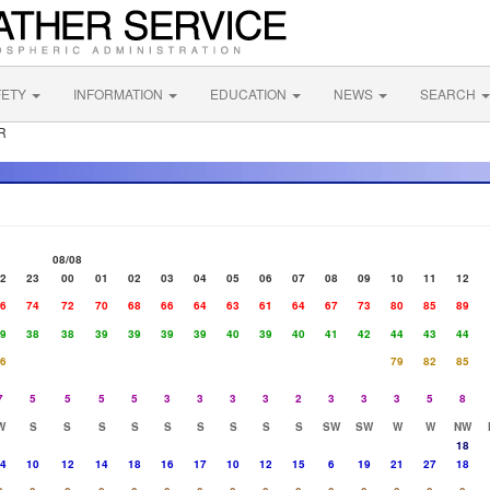
FETY
INFORMATION
EDUCATION
NEWS
SEARCH
R
08/08
2
23
00
01
02
03
04
05
06
07
08
09
10
11
12
6
74
72
70
68
66
64
63
61
64
67
73
80
85
89
9
38
38
39
39
39
39
40
39
40
41
42
44
43
44
6
79
82
85
7
5
5
5
5
3
3
3
3
2
3
3
3
5
8
W
S
S
S
S
S
S
S
S
S
SW
SW
W
W
NW
18
4
10
12
14
18
16
17
10
12
15
6
19
21
27
18