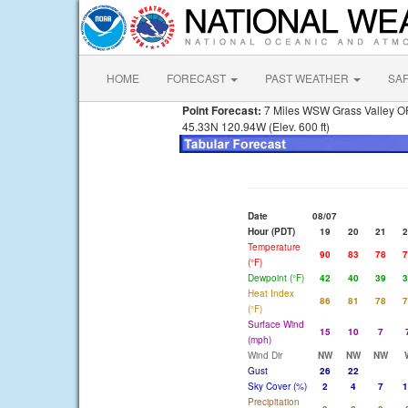
HOME
FORECAST
PAST WEATHER
SA
Point Forecast:
7 Miles WSW Grass Valley O
45.33N 120.94W (Elev. 600 ft)
Date
08/07
Hour (PDT)
19
20
21
2
Temperature
90
83
78
7
(°F)
Dewpoint (°F)
42
40
39
3
Heat Index
86
81
78
7
(°F)
Surface Wind
15
10
7
(mph)
Wind Dir
NW
NW
NW
Gust
26
22
Sky Cover (%)
2
4
7
1
Precipitation