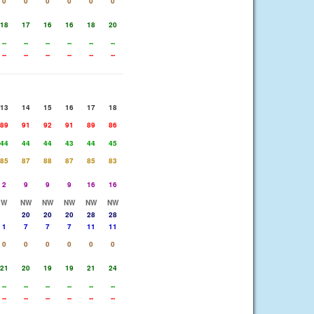
0
0
0
0
0
0
18
17
16
16
18
20
--
--
--
--
--
--
--
--
--
--
--
--
13
14
15
16
17
18
89
91
92
91
89
86
44
44
44
43
44
45
85
87
88
87
85
83
2
9
9
9
16
16
W
NW
NW
NW
NW
NW
20
20
20
28
28
1
7
7
7
11
11
0
0
0
0
0
0
21
20
19
19
21
24
--
--
--
--
--
--
--
--
--
--
--
--