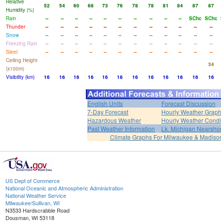
Relative
52
54
60
68
73
76
78
78
81
84
87
87
Humidity (%)
Rain
--
--
--
--
--
--
--
--
--
--
SChc
SChc
Thunder
--
--
--
--
--
--
--
--
--
--
--
--
Snow
--
--
--
--
--
--
--
--
--
--
--
--
Freezing Rain
--
--
--
--
--
--
--
--
--
--
--
--
Sleet
--
--
--
--
--
--
--
--
--
--
--
--
Ceiling Height
34
(x100m)
Visibility (km)
16
16
16
16
16
16
16
16
16
16
16
16
English Units
Forecast Discussion
7-Day Forecast
Hourly Weather Grap
Hazardous Weather
Hourly Weather Condi
Past Weather Information
Lk. Michigan Nearshor
Climate Graphs For Milwaukee & Madiso
US Dept of Commerce
National Oceanic and Atmospheric Administration
National Weather Service
Milwaukee/Sullivan, WI
N3533 Hardscrabble Road
Dousman, WI 53118