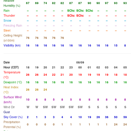
Relative
67
69
74
82
82
87
87
90
90
97
93
93
Humidity (%)
Rain
--
--
--
--
--
SChc
SChc
SChc
--
--
--
--
Thunder
--
--
--
--
--
SChc
SChc
--
--
--
--
--
Snow
--
--
--
--
--
--
--
--
--
--
--
--
Freezing Rain
--
--
--
--
--
--
--
--
--
--
--
--
Sleet
--
--
--
--
--
--
--
--
--
--
--
--
Ceiling Height
76
76
76
76
76
(x100m)
Visibility (km)
16
16
16
16
16
16
16
16
16
16
15
8
Date
08/09
Hour (CDT)
18
19
20
21
22
23
00
01
02
03
04
05
Temperature
26
26
24
22
21
20
19
19
19
19
18
18
(°C)
Dewpoint (°C)
16
16
16
16
16
16
16
16
16
16
16
16
Heat Index
26
26
24
(°C)
Surface Wind
10
8
8
5
8
5
8
8
8
8
8
8
(km/h)
Wind Dir
W
W
SW
SW
SW
SW
SW
S
S
S
S
S
Gust
Sky Cover (%)
2
1
3
3
4
4
10
19
26
36
50
59
Precipitation
0
0
0
0
1
1
1
1
1
1
24
24
Potential (%)