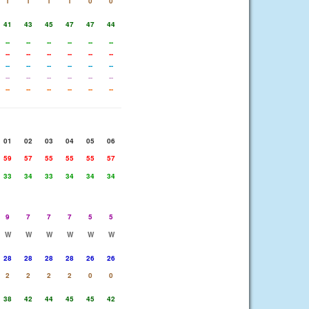
1
1
1
1
0
0
41
43
45
47
47
44
--
--
--
--
--
--
--
--
--
--
--
--
--
--
--
--
--
--
--
--
--
--
--
--
--
--
--
--
--
--
01
02
03
04
05
06
59
57
55
55
55
57
33
34
33
34
34
34
9
7
7
7
5
5
W
W
W
W
W
W
28
28
28
28
26
26
2
2
2
2
0
0
38
42
44
45
45
42