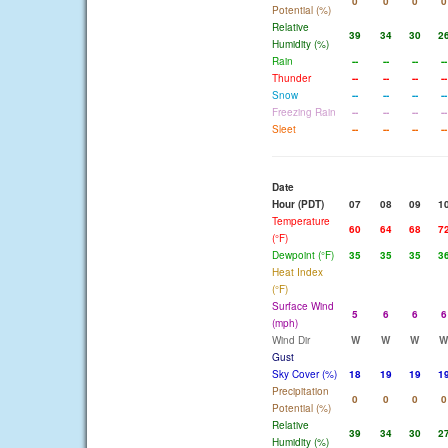
0
0
0
0
Potential (%)
Relative
39
34
30
2
Humidity (%)
Rain
--
--
--
--
Thunder
--
--
--
--
Snow
--
--
--
--
Freezing Rain
--
--
--
--
Sleet
--
--
--
--
Date
Hour (PDT)
07
08
09
1
Temperature
60
64
68
7
(°F)
Dewpoint (°F)
35
35
35
3
Heat Index
(°F)
Surface Wind
5
6
6
6
(mph)
Wind Dir
W
W
W
W
Gust
Sky Cover (%)
18
19
19
1
Precipitation
0
0
0
0
Potential (%)
Relative
39
34
30
2
Humidity (%)