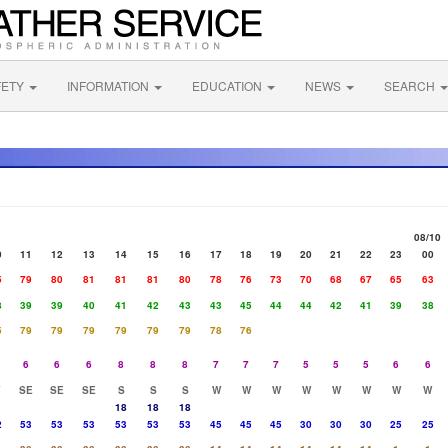
FETY
INFORMATION
EDUCATION
NEWS
SEARCH
08/10
0
11
12
13
14
15
16
17
18
19
20
21
22
23
00
5
79
80
81
81
81
80
78
76
73
70
68
67
65
63
8
39
39
40
41
42
43
43
45
44
44
42
41
39
38
5
79
79
79
79
79
79
78
76
6
6
6
8
8
8
7
7
7
5
5
5
6
6
SE
SE
SE
S
S
S
W
W
W
W
W
W
W
W
18
18
18
2
53
53
53
53
53
53
45
45
45
30
30
30
25
25