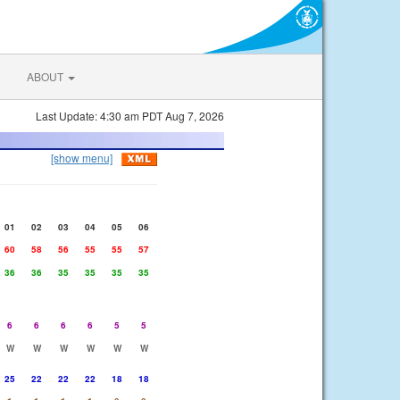
ABOUT
Last Update: 4:30 am PDT Aug 7, 2026
[show menu]
01
02
03
04
05
06
60
58
56
55
55
57
36
36
35
35
35
35
6
6
6
6
5
5
W
W
W
W
W
W
25
22
22
22
18
18