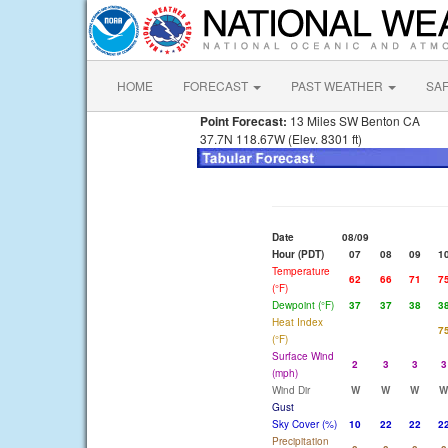
HOME
FORECAST
PAST WEATHER
SA
Point Forecast:
13 Miles SW Benton CA
37.7N 118.67W (Elev. 8301 ft)
Date
08/09
Hour (PDT)
07
08
09
1
Temperature
62
66
71
7
(°F)
Dewpoint (°F)
37
37
38
3
Heat Index
7
(°F)
Surface Wind
2
3
3
3
(mph)
Wind Dir
W
W
W
W
Gust
Sky Cover (%)
10
22
22
2
Precipitation