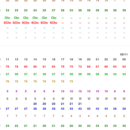
30
30
30
30
30
30
14
14
14
14
14
14
1
1
6
24
23
23
24
25
27
29
33
36
39
39
38
38
39
Chc
Chc
Chc
Chc
Chc
Chc
--
--
--
--
--
--
--
--
SChc
SChc
SChc
SChc
SChc
SChc
--
--
--
--
--
--
--
--
--
--
--
--
--
--
--
--
--
--
--
--
--
--
--
--
--
--
--
--
--
--
--
--
--
--
--
--
--
--
--
--
--
--
--
--
--
--
--
--
--
--
08/11
0
11
12
13
14
15
16
17
18
19
20
21
22
23
00
2
76
78
80
80
81
80
79
75
72
69
67
66
64
62
6
37
36
37
37
36
37
37
38
39
39
38
36
34
34
76
78
79
79
79
79
79
75
5
5
5
9
9
9
10
10
10
10
10
10
9
9
S
S
S
S
S
S
W
W
W
W
W
W
W
W
20
20
20
21
21
21
9
27
27
27
38
38
38
43
43
43
43
43
43
28
28
7
7
7
7
7
7
4
4
4
4
4
4
2
2
7
24
22
21
21
20
21
22
26
30
33
34
33
33
35