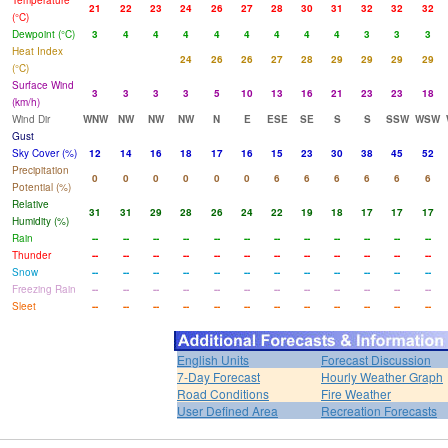
Temperature
21
22
23
24
26
27
28
30
31
32
32
32
(°C)
Dewpoint (°C)
3
4
4
4
4
4
4
4
4
3
3
3
Heat Index
24
26
26
27
28
29
29
29
29
(°C)
Surface Wind
3
3
3
3
5
10
13
16
21
23
23
18
(km/h)
Wind Dir
WNW
NW
NW
NW
N
E
ESE
SE
S
S
SSW
WSW
Gust
Sky Cover (%)
12
14
16
18
17
16
15
23
30
38
45
52
Precipitation
0
0
0
0
0
0
6
6
6
6
6
6
Potential (%)
Relative
31
31
29
28
26
24
22
19
18
17
17
17
Humidity (%)
Rain
--
--
--
--
--
--
--
--
--
--
--
--
Thunder
--
--
--
--
--
--
--
--
--
--
--
--
Snow
--
--
--
--
--
--
--
--
--
--
--
--
Freezing Rain
--
--
--
--
--
--
--
--
--
--
--
--
Sleet
--
--
--
--
--
--
--
--
--
--
--
--
English Units
Forecast Discussion
7-Day Forecast
Hourly Weather Graph
Road Conditions
Fire Weather
User Defined Area
Recreation Forecasts