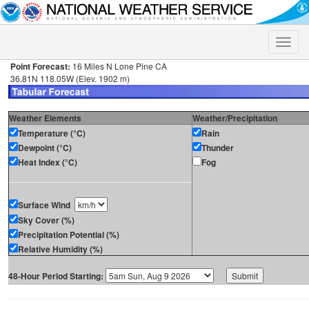
Toggle
naviga
Point Forecast:
16 Miles N Lone Pine CA
36.81N 118.05W (Elev. 1902 m)
Weather Elements
Weather/Precipitation
Temperature (°C)
Rain
Dewpoint (°C)
Thunder
Heat Index (°C)
Fog
Surface Wind
Sky Cover (%)
Precipitation Potential (%)
Relative Humidity (%)
48-Hour Period Starting: