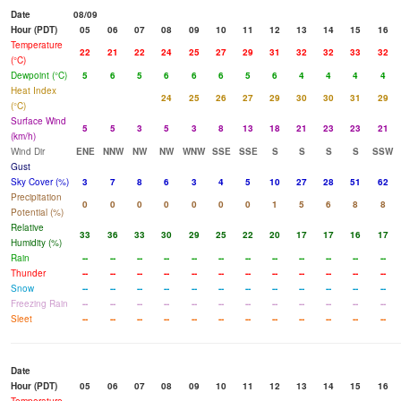
Date
08/09
Hour (PDT)
05
06
07
08
09
10
11
12
13
14
15
16
Temperature
22
21
22
24
25
27
29
31
32
32
33
32
(°C)
Dewpoint (°C)
5
6
5
6
6
6
5
6
4
4
4
4
Heat Index
24
25
26
27
29
30
30
31
29
(°C)
Surface Wind
5
5
3
5
3
8
13
18
21
23
23
21
(km/h)
Wind Dir
ENE
NNW
NW
NW
WNW
SSE
SSE
S
S
S
S
SSW
Gust
Sky Cover (%)
3
7
8
6
3
4
5
10
27
28
51
62
Precipitation
0
0
0
0
0
0
0
1
5
6
8
8
Potential (%)
Relative
33
36
33
30
29
25
22
20
17
17
16
17
Humidity (%)
Rain
--
--
--
--
--
--
--
--
--
--
--
--
Thunder
--
--
--
--
--
--
--
--
--
--
--
--
Snow
--
--
--
--
--
--
--
--
--
--
--
--
Freezing Rain
--
--
--
--
--
--
--
--
--
--
--
--
Sleet
--
--
--
--
--
--
--
--
--
--
--
--
Date
Hour (PDT)
05
06
07
08
09
10
11
12
13
14
15
16