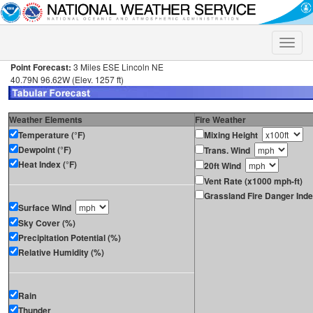
Toggle
naviga
Point Forecast:
3 Miles ESE Lincoln NE
40.79N 96.62W (Elev. 1257 ft)
Weather Elements
Fire Weather
Temperature (°F)
Mixing Height
Dewpoint (°F)
Trans. Wind
Heat Index (°F)
20ft Wind
Vent Rate (x1000 mph-ft)
Grassland Fire Danger Ind
Surface Wind
Sky Cover (%)
Precipitation Potential (%)
Relative Humidity (%)
Rain
Thunder