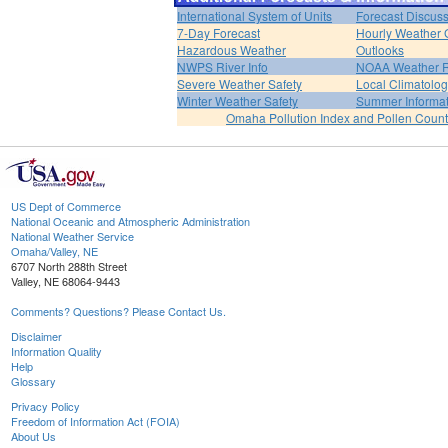
International System of Units
Forecast Discus
7-Day Forecast
Hourly Weather 
Hazardous Weather
Outlooks
NWPS River Info
NOAA Weather 
Severe Weather Safety
Local Climatolo
Winter Weather Safety
Summer Informat
Omaha Pollution Index and Pollen Count
US Dept of Commerce
National Oceanic and Atmospheric Administration
National Weather Service
Omaha/Valley, NE
6707 North 288th Street
Valley, NE 68064-9443
Comments? Questions? Please Contact Us.
Disclaimer
Information Quality
Help
Glossary
Privacy Policy
Freedom of Information Act (FOIA)
About Us