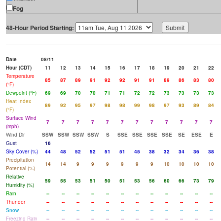
Fog
48-Hour Period Starting:
Date
08/11
Hour (CDT)
11
12
13
14
15
16
17
18
19
20
21
22
Temperature
85
87
89
91
92
92
91
91
89
86
83
80
(°F)
Dewpoint (°F)
69
69
70
70
71
71
72
72
73
73
73
73
Heat Index
89
92
95
97
98
98
99
98
97
93
89
84
(°F)
Surface Wind
7
7
7
7
7
7
7
7
7
7
7
7
(mph)
Wind Dir
SSW
SSW
SSW
SSW
S
SSE
SSE
SSE
SSE
SE
ESE
E
Gust
16
Sky Cover (%)
44
48
52
52
51
51
45
38
32
34
36
38
Precipitation
14
14
9
9
9
9
9
9
10
10
10
10
Potential (%)
Relative
59
55
53
51
50
51
53
56
60
66
73
79
Humidity (%)
Rain
--
--
--
--
--
--
--
--
--
--
--
--
Thunder
--
--
--
--
--
--
--
--
--
--
--
--
Snow
--
--
--
--
--
--
--
--
--
--
--
--
Freezing Rain
--
--
--
--
--
--
--
--
--
--
--
--