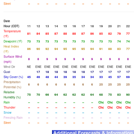
Sleet
--
--
--
--
--
--
--
--
--
--
--
--
Date
Hour (CDT)
11
12
13
14
15
16
17
18
19
20
21
22
Temperature
81
84
85
87
88
88
87
86
85
82
79
77
(°F)
Dewpoint (°F)
73
73
73
73
73
73
73
73
73
73
74
74
Heat Index
86
90
92
94
95
95
95
94
91
88
83
77
(°F)
Surface Wind
8
8
9
9
9
9
9
9
9
9
8
8
(mph)
Wind Dir
NE
ENE
ENE
ENE
ENE
ENE
ENE
ENE
ENE
ENE
ENE
ENE
Gust
17
18
18
18
18
18
17
17
17
17
17
Sky Cover (%)
45
46
48
44
39
35
34
34
33
45
57
69
Precipitation
6
6
6
6
6
6
6
6
25
25
25
25
Potential (%)
Relative
75
70
66
64
62
62
62
64
68
75
83
90
Humidity (%)
Rain
--
--
--
--
--
--
--
--
Chc
Chc
Chc
Chc
Thunder
--
--
--
--
--
--
--
--
Chc
Chc
Chc
Chc
Snow
--
--
--
--
--
--
--
--
--
--
--
--
Freezing Rain
--
--
--
--
--
--
--
--
--
--
--
--
Sleet
--
--
--
--
--
--
--
--
--
--
--
--