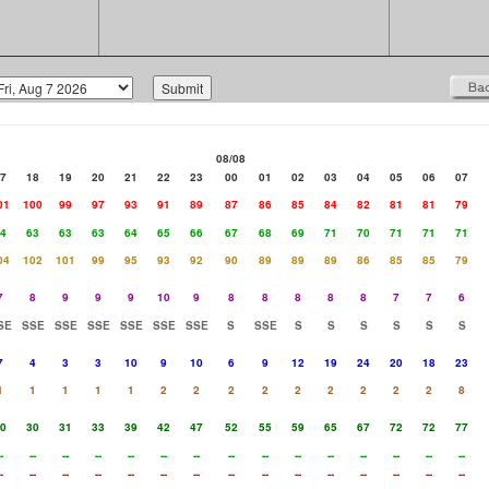
08/08
7
18
19
20
21
22
23
00
01
02
03
04
05
06
07
01
100
99
97
93
91
89
87
86
85
84
82
81
81
79
4
63
63
63
64
65
66
67
68
69
71
70
71
71
71
04
102
101
99
95
93
92
90
89
89
89
86
85
85
79
7
8
9
9
9
10
9
8
8
8
8
8
7
7
6
SE
SSE
SSE
SSE
SSE
SSE
SSE
S
SSE
S
S
S
S
S
S
7
4
3
3
10
9
10
6
9
12
19
24
20
18
23
1
1
1
1
1
2
2
2
2
2
2
2
2
2
8
0
30
31
33
39
42
47
52
55
59
65
67
72
72
77
-
--
--
--
--
--
--
--
--
--
--
--
--
--
--
-
--
--
--
--
--
--
--
--
--
--
--
--
--
--