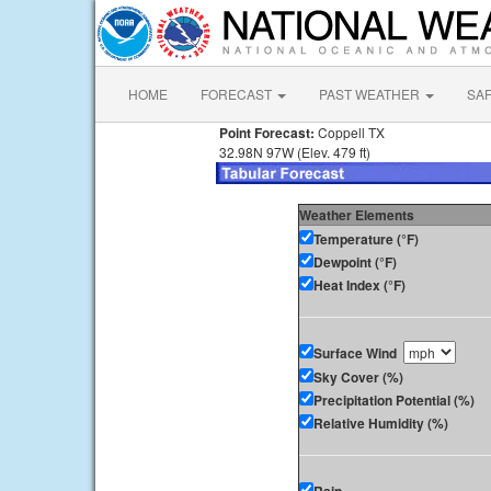
HOME
FORECAST
PAST WEATHER
SA
Point Forecast:
Coppell TX
32.98N 97W (Elev. 479 ft)
Weather Elements
Temperature (°F)
Dewpoint (°F)
Heat Index (°F)
Surface Wind
Sky Cover (%)
Precipitation Potential (%)
Relative Humidity (%)