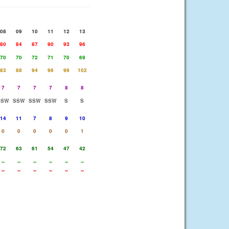
08
09
10
11
12
13
80
84
87
90
93
96
70
70
72
71
70
69
83
88
94
96
99
102
7
7
7
7
8
8
SSW
SSW
SSW
SSW
S
S
14
11
7
8
9
10
0
0
0
0
0
1
72
63
61
54
47
42
--
--
--
--
--
--
--
--
--
--
--
--