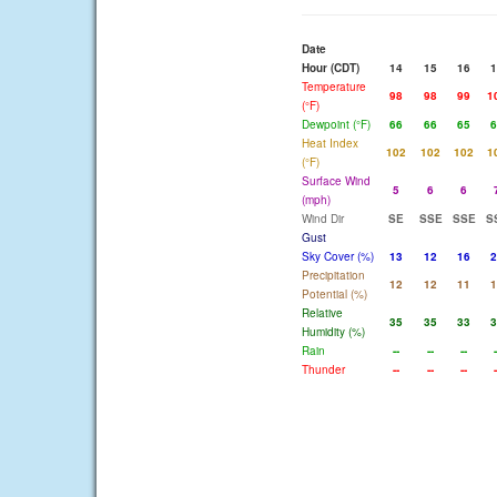
Date
Hour (CDT)
14
15
16
1
Temperature
98
98
99
1
(°F)
Dewpoint (°F)
66
66
65
6
Heat Index
102
102
102
1
(°F)
Surface Wind
5
6
6
(mph)
Wind Dir
SE
SSE
SSE
S
Gust
Sky Cover (%)
13
12
16
2
Precipitation
12
12
11
1
Potential (%)
Relative
35
35
33
3
Humidity (%)
Rain
--
--
--
-
Thunder
--
--
--
-