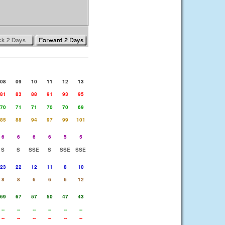
08
09
10
11
12
13
81
83
88
91
93
95
70
71
71
70
70
69
85
88
94
97
99
101
6
6
6
6
5
5
S
S
SSE
S
SSE
SSE
23
22
12
11
8
10
8
8
6
6
6
12
69
67
57
50
47
43
--
--
--
--
--
--
--
--
--
--
--
--