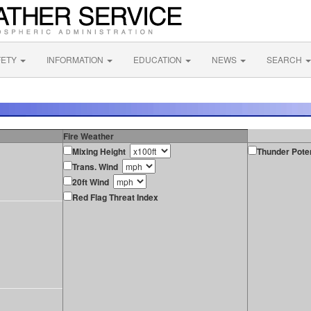
FETY
INFORMATION
EDUCATION
NEWS
SEARCH
Fire Weather
Mixing Height
Thunder Poten
Trans. Wind
20ft Wind
Red Flag Threat Index