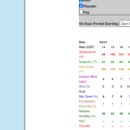
Rain
Thunder
Fog
48-Hour Period Starting:
Date
08/07
Hour (CDT)
14
15
16
1
Temperature
99
100
101
1
(°F)
Dewpoint (°F)
67
65
64
6
Heat Index
104
104
104
1
(°F)
Surface Wind
6
6
7
(mph)
Wind Dir
S
S
S
S
Gust
Sky Cover (%)
8
7
9
Precipitation
1
1
1
Potential (%)
Relative
36
32
30
3
Humidity (%)
Rain
--
--
--
-
Thunder
--
--
--
-