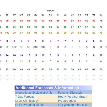
08/09
7
18
19
20
21
22
23
00
01
02
03
04
05
06
07
00
98
96
94
91
89
87
86
85
84
83
81
80
80
78
5
66
65
66
65
65
66
66
67
66
67
67
67
69
70
04
102
99
97
93
91
89
88
88
86
86
83
82
83
78
7
8
9
8
8
9
8
8
7
7
7
7
7
6
6
SE
S
SSE
SE
SE
SSE
SSE
S
S
S
S
S
S
S
S
6
24
16
16
17
21
16
3
5
1
3
3
3
9
10
1
11
11
11
11
0
0
0
0
0
0
1
1
1
0
2
35
36
40
42
45
50
51
55
55
59
63
65
69
76
-
--
--
--
--
--
--
--
--
--
--
--
--
--
--
-
--
--
--
--
--
--
--
--
--
--
--
--
--
--
International System of Units
Forecast Discussion
7-Day Forecast
Hourly Weather Graph
Local Climatology
Preparedness
NOAA Weather Radio
Fire Weather Forecast