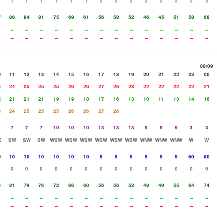
1
1
1
1
1
1
2
2
2
2
2
2
2
2
7
86
84
81
75
69
61
56
58
52
46
45
51
58
68
--
--
--
--
--
--
--
--
--
--
--
--
--
--
--
--
--
--
--
--
--
--
--
--
--
--
--
--
08/09
0
11
12
13
14
15
16
17
18
19
20
21
22
23
00
4
24
25
25
25
26
26
27
26
23
22
22
22
22
21
2
21
21
21
19
19
18
17
16
13
10
11
13
14
16
4
24
25
25
25
26
26
27
26
7
7
7
10
10
10
13
13
13
9
9
9
3
3
E
SW
SW
SW
WSW
WSW
WSW
WSW
WSW
WSW
WNW
WNW
WNW
W
W
0
10
10
10
10
10
10
5
5
5
5
5
5
60
60
0
0
0
0
0
0
0
0
0
0
0
0
0
0
4
81
79
76
72
66
60
56
56
52
48
49
55
64
74
--
--
--
--
--
--
--
--
--
--
--
--
--
--
--
--
--
--
--
--
--
--
--
--
--
--
--
--