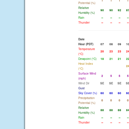
1
1
1
1
Potential (%)
Relative
90
90
92
8
Humidity (%)
Rain
--
--
--
--
Thunder
--
--
--
--
Date
Hour (PDT)
07
08
09
1
Temperature
20
23
23
2
(°C)
Dewpoint (°C)
18
21
21
2
Heat Index
2
(°C)
Surface Wind
2
5
5
5
(mph)
Wind Dir
SE
SE
SE
S
Gust
Sky Cover (%)
60
60
60
6
Precipitation
0
0
0
0
Potential (%)
Relative
88
88
88
8
Humidity (%)
Rain
--
--
--
--
Thunder
--
--
--
--