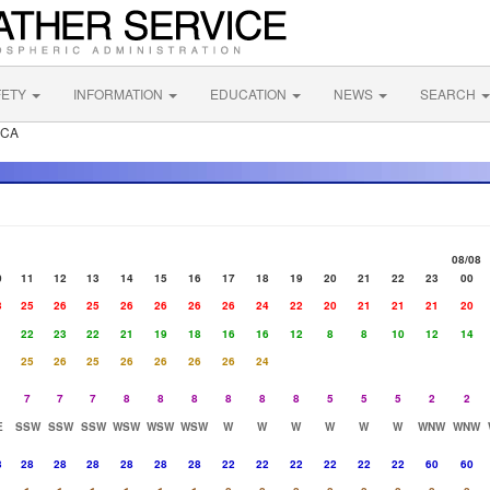
FETY
INFORMATION
EDUCATION
NEWS
SEARCH
 CA
08/08
0
11
12
13
14
15
16
17
18
19
20
21
22
23
00
3
25
26
25
26
26
26
26
24
22
20
21
21
21
20
1
22
23
22
21
19
18
16
16
12
8
8
10
12
14
25
26
25
26
26
26
26
24
7
7
7
8
8
8
8
8
8
5
5
5
2
2
E
SSW
SSW
SSW
WSW
WSW
WSW
W
W
W
W
W
W
WNW
WNW
3
28
28
28
28
28
28
22
22
22
22
22
22
60
60