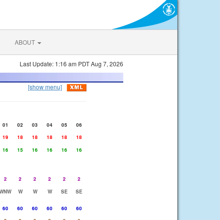
ABOUT
Last Update: 1:16 am PDT Aug 7, 2026
[show menu]
01
02
03
04
05
06
19
18
18
18
18
18
16
15
16
16
16
16
2
2
2
2
2
2
WNW
W
W
W
SE
SE
60
60
60
60
60
60