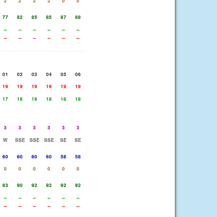
2
2
2
2
0
0
77
82
85
85
87
88
--
--
--
--
--
--
--
--
--
--
--
--
01
02
03
04
05
06
19
19
19
19
19
19
17
18
18
18
18
18
3
3
3
3
3
3
W
SSE
SSE
SSE
SE
SE
60
60
60
60
58
58
0
0
0
0
0
0
83
90
92
92
92
92
--
--
--
--
--
--
--
--
--
--
--
--