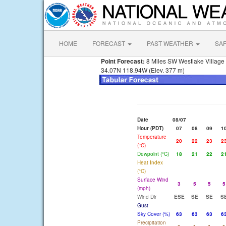
HOME
FORECAST
PAST WEATHER
SA
Point Forecast:
8 Miles SW Westlake Village
34.07N 118.94W (Elev. 377 m)
Date
08/07
Hour (PDT)
07
08
09
1
Temperature
20
22
23
2
(°C)
Dewpoint (°C)
18
21
22
2
Heat Index
(°C)
Surface Wind
3
5
5
5
(mph)
Wind Dir
ESE
SE
SE
S
Gust
Sky Cover (%)
63
63
63
6
Precipitation