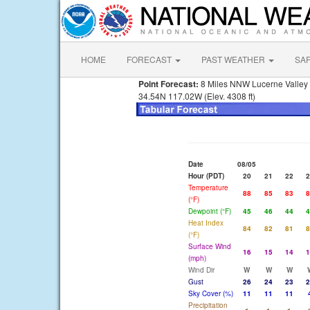
HOME
FORECAST
PAST WEATHER
SA
Point Forecast:
8 Miles NNW Lucerne Valley
34.54N 117.02W (Elev. 4308 ft)
Date
08/05
Hour (PDT)
20
21
22
2
Temperature
88
85
83
8
(°F)
Dewpoint (°F)
45
46
44
4
Heat Index
84
82
81
8
(°F)
Surface Wind
16
15
14
1
(mph)
Wind Dir
W
W
W
Gust
26
24
23
2
Sky Cover (%)
11
11
11
Precipitation