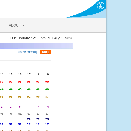
ABOUT
Last Update: 12:03 pm PDT Aug 5, 2026
[show menu]
14
15
16
17
18
19
97
97
96
95
93
90
44
44
45
46
48
49
93
93
93
92
90
87
2
2
6
11
14
14
W
N
NW
W
W
W
20
22
23
31
31
31
12
12
12