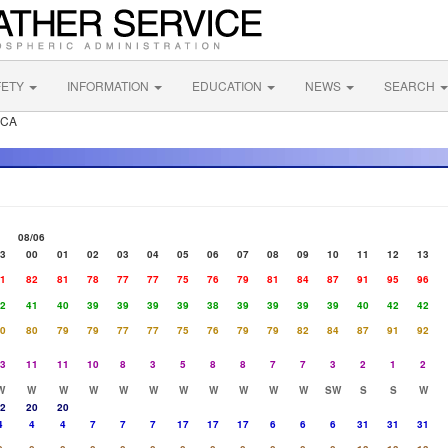
FETY
INFORMATION
EDUCATION
NEWS
SEARCH
 CA
08/06
3
00
01
02
03
04
05
06
07
08
09
10
11
12
13
1
82
81
78
77
77
75
76
79
81
84
87
91
95
96
2
41
40
39
39
39
39
38
39
39
39
39
40
42
42
0
80
79
79
77
77
75
76
79
79
82
84
87
91
92
3
11
11
10
8
3
5
8
8
7
7
3
2
1
2
W
W
W
W
W
W
W
W
W
W
W
SW
S
S
W
2
20
20
4
4
4
7
7
7
17
17
17
6
6
6
31
31
31