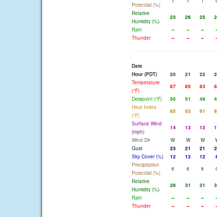
1
1
1
Potential (%)
Relative
23
26
25
2
Humidity (%)
Rain
--
--
--
-
Thunder
--
--
--
-
Date
Hour (PDT)
20
21
22
2
Temperature
87
85
83
8
(°F)
Dewpoint (°F)
50
51
49
4
Heat Index
85
83
81
8
(°F)
Surface Wind
14
13
13
1
(mph)
Wind Dir
W
W
W
Gust
23
21
21
2
Sky Cover (%)
12
12
12
Precipitation
6
6
6
Potential (%)
Relative
28
31
31
3
Humidity (%)
Rain
--
--
--
-
Thunder
--
--
--
-