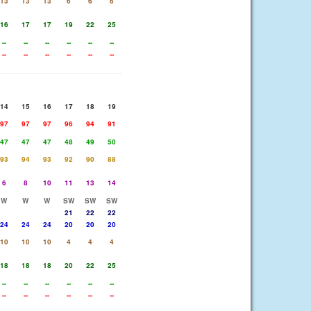
13
13
13
6
6
6
16
17
17
19
22
25
--
--
--
--
--
--
--
--
--
--
--
--
14
15
16
17
18
19
97
97
97
96
94
91
47
47
47
48
49
50
93
94
93
92
90
88
6
8
10
11
13
14
W
W
W
SW
SW
SW
21
22
22
24
24
24
20
20
20
10
10
10
4
4
4
18
18
18
20
22
25
--
--
--
--
--
--
--
--
--
--
--
--