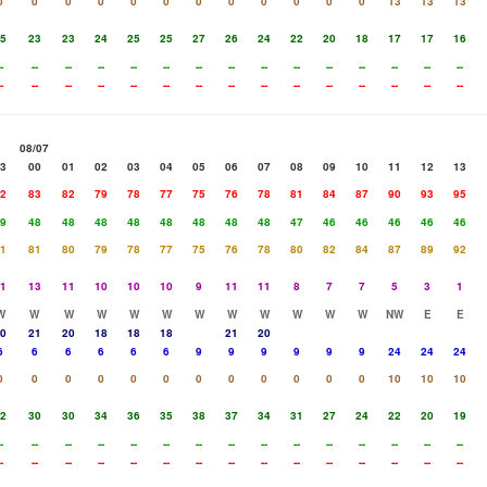
0
0
0
0
0
0
0
0
0
0
0
0
13
13
13
5
23
23
24
25
25
27
26
24
22
20
18
17
17
16
-
--
--
--
--
--
--
--
--
--
--
--
--
--
--
-
--
--
--
--
--
--
--
--
--
--
--
--
--
--
08/07
3
00
01
02
03
04
05
06
07
08
09
10
11
12
13
2
83
82
79
78
77
75
76
78
81
84
87
90
93
95
9
48
48
48
48
48
48
48
48
47
46
46
46
46
46
1
81
80
79
78
77
75
76
78
80
82
84
87
89
92
1
13
11
10
10
10
9
11
11
8
7
7
5
3
1
W
W
W
W
W
W
W
W
W
W
W
W
NW
E
E
0
21
20
18
18
18
21
20
6
6
6
6
6
6
9
9
9
9
9
9
24
24
24
0
0
0
0
0
0
0
0
0
0
0
0
10
10
10
2
30
30
34
36
35
38
37
34
31
27
24
22
20
19
-
--
--
--
--
--
--
--
--
--
--
--
--
--
--
-
--
--
--
--
--
--
--
--
--
--
--
--
--
--