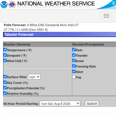
Toggle
naviga
Point Forecast:
9 Miles ENE Escalante Muni Arpt UT
37.77N 111.42W (Elev. 5581 ft)
Weather Elements
Weather/Precipitation
Temperature (°F)
Rain
Dewpoint (°F)
Thunder
Wind Chill (°F)
Snow
Freezing Rain
Sleet
Surface Wind
Fog
Sky Cover (%)
Precipitation Potential (%)
Relative Humidity (%)
48-Hour Period Starting: