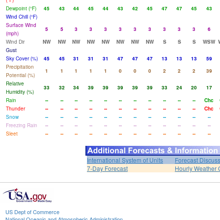
(°F)
Dewpoint (°F)
45
43
44
45
44
43
42
45
47
47
45
43
Wind Chill (°F)
Surface Wind
5
5
3
3
3
3
3
3
3
3
3
6
(mph)
Wind Dir
NW
NW
NW
NW
NW
NW
NW
NW
S
S
S
WSW
Gust
Sky Cover (%)
45
45
31
31
31
47
47
47
13
13
13
59
Precipitation
1
1
1
1
1
0
0
0
2
2
2
39
Potential (%)
Relative
33
32
34
39
39
39
39
39
33
24
20
17
Humidity (%)
Rain
--
--
--
--
--
--
--
--
--
--
--
Chc
Thunder
--
--
--
--
--
--
--
--
--
--
--
Chc
Snow
--
--
--
--
--
--
--
--
--
--
--
--
Freezing Rain
--
--
--
--
--
--
--
--
--
--
--
--
Sleet
--
--
--
--
--
--
--
--
--
--
--
--
International System of Units
Forecast Discus
7-Day Forecast
Hourly Weather 
US Dept of Commerce
National Oceanic and Atmospheric Administration