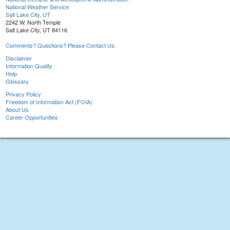
National Weather Service
Salt Lake City, UT
2242 W. North Temple
Salt Lake City, UT 84116
Comments? Questions? Please Contact Us.
Disclaimer
Information Quality
Help
Glossary
Privacy Policy
Freedom of Information Act (FOIA)
About Us
Career Opportunities