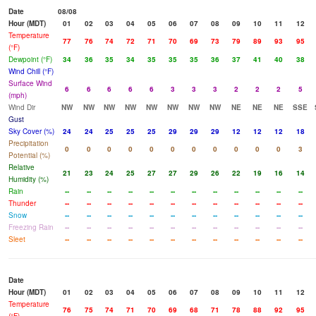
Date
08/08
Hour (MDT)
01
02
03
04
05
06
07
08
09
10
11
12
Temperature
77
76
74
72
71
70
69
73
79
89
93
95
(°F)
Dewpoint (°F)
34
36
35
34
35
35
35
36
37
41
40
38
Wind Chill (°F)
Surface Wind
6
6
6
6
6
3
3
3
2
2
2
5
(mph)
Wind Dir
NW
NW
NW
NW
NW
NW
NW
NW
NE
NE
NE
SSE
Gust
Sky Cover (%)
24
24
25
25
25
29
29
29
12
12
12
18
Precipitation
0
0
0
0
0
0
0
0
0
0
0
3
Potential (%)
Relative
21
23
24
25
27
27
29
26
22
19
16
14
Humidity (%)
Rain
--
--
--
--
--
--
--
--
--
--
--
--
Thunder
--
--
--
--
--
--
--
--
--
--
--
--
Snow
--
--
--
--
--
--
--
--
--
--
--
--
Freezing Rain
--
--
--
--
--
--
--
--
--
--
--
--
Sleet
--
--
--
--
--
--
--
--
--
--
--
--
Date
Hour (MDT)
01
02
03
04
05
06
07
08
09
10
11
12
Temperature
76
75
74
71
70
69
68
71
78
88
92
95