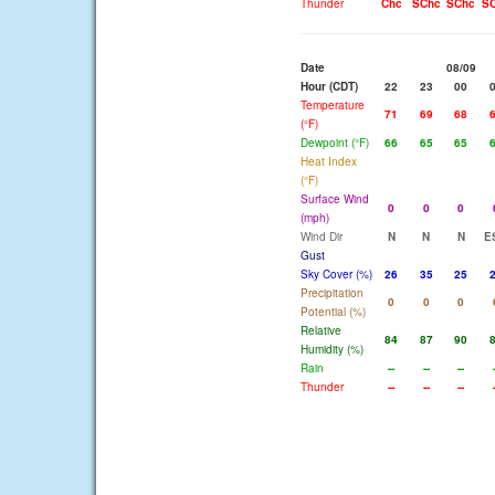
Thunder
Chc
SChc
SChc
S
Date
08/09
Hour (CDT)
22
23
00
Temperature
71
69
68
(°F)
Dewpoint (°F)
66
65
65
Heat Index
(°F)
Surface Wind
0
0
0
(mph)
Wind Dir
N
N
N
E
Gust
Sky Cover (%)
26
35
25
Precipitation
0
0
0
Potential (%)
Relative
84
87
90
Humidity (%)
Rain
--
--
--
Thunder
--
--
--