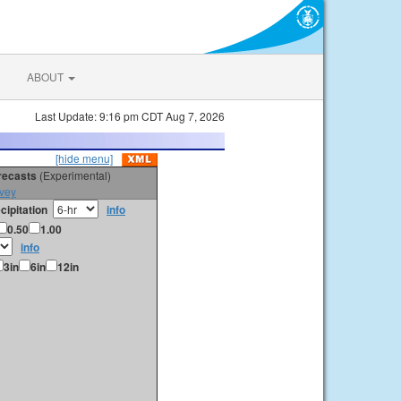
ABOUT
Last Update: 9:16 pm CDT Aug 7, 2026
[hide menu]
orecasts
(Experimental)
vey
cipitation
info
0.50
1.00
info
3in
6in
12in