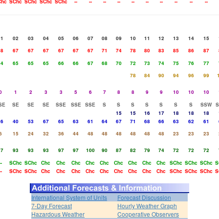
Chc
SChc
SChc
SChc
SChc
--
--
--
--
--
--
--
--
--
--
01
02
03
04
05
06
07
08
09
10
11
12
13
14
15
68
67
67
67
67
67
67
71
74
78
80
83
85
86
87
64
65
65
65
66
66
67
68
70
72
73
74
75
76
77
78
84
90
94
96
99
0
1
2
3
3
5
6
7
8
8
9
9
10
10
10
SE
SE
SE
SE
SSE
SSE
SSE
S
S
S
S
S
S
S
SSW
15
15
16
17
18
18
18
26
40
53
67
65
63
61
64
67
71
68
66
63
62
61
6
15
24
32
36
44
48
48
48
48
48
48
23
23
23
87
93
93
93
97
97
100
90
87
82
79
74
72
72
72
--
SChc
SChc
Chc
Chc
Chc
Chc
Chc
Chc
Chc
Chc
Chc
SChc
SChc
SChc
S
--
SChc
SChc
Chc
Chc
Chc
Chc
Chc
Chc
Chc
Chc
Chc
SChc
SChc
SChc
S
International System of Units
Forecast Discussion
7-Day Forecast
Hourly Weather Graph
Hazardous Weather
Cooperative Observers