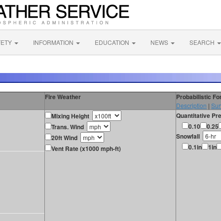
FETY
INFORMATION
EDUCATION
NEWS
SEARCH
Fire Weather
Probabilistic F
Description
|
Sur
Quantitative Pre
Mixing Height
0.10
0.25
Trans. Wind
Snowfall
20ft Wind
0.1in
1in
Vent Rate (x1000 mph-ft)