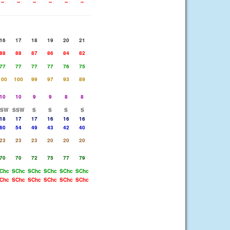
--
--
--
--
--
--
16
17
18
19
20
21
88
88
87
86
84
82
77
77
77
77
76
75
100
100
99
97
93
89
10
10
9
9
8
8
SSW
SSW
S
S
S
S
18
17
17
16
16
16
60
54
49
43
42
40
23
23
23
20
20
20
70
70
72
75
77
79
Chc
SChc
SChc
SChc
SChc
SChc
Chc
SChc
SChc
SChc
SChc
SChc