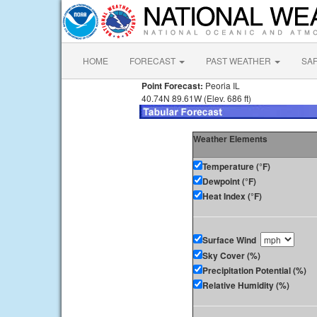
HOME
FORECAST
PAST WEATHER
SA
Point Forecast:
Peoria IL
40.74N 89.61W (Elev. 686 ft)
Weather Elements
Temperature (°F)
Dewpoint (°F)
Heat Index (°F)
Surface Wind
Sky Cover (%)
Precipitation Potential (%)
Relative Humidity (%)