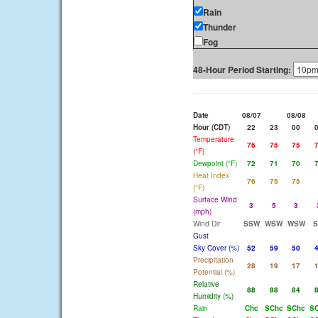
Rain
Thunder
Fog
48-Hour Period Starting:
Date
08/07
08/08
Hour (CDT)
22
23
00
Temperature
76
75
75
(°F)
Dewpoint (°F)
72
71
70
Heat Index
76
75
75
(°F)
Surface Wind
3
5
3
(mph)
Wind Dir
SSW
WSW
WSW
Gust
Sky Cover (%)
52
59
50
Precipitation
28
19
17
Potential (%)
Relative
88
88
84
Humidity (%)
Rain
Chc
SChc
SChc
S