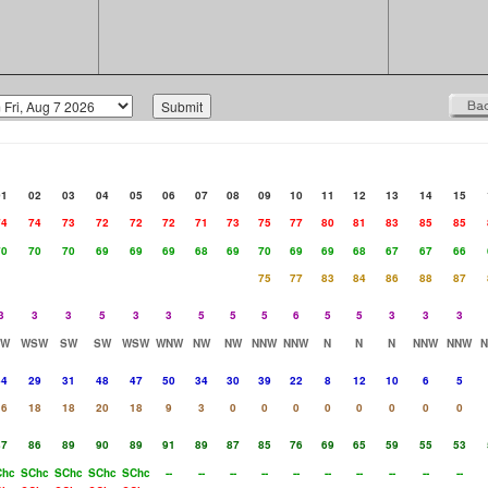
01
02
03
04
05
06
07
08
09
10
11
12
13
14
15
74
74
73
72
72
72
71
73
75
77
80
81
83
85
85
70
70
70
69
69
69
68
69
70
69
69
68
67
67
66
75
77
83
84
86
88
87
3
3
3
5
3
3
5
5
5
6
5
5
3
3
3
SW
WSW
SW
SW
WSW
WNW
NW
NW
NNW
NNW
N
N
N
NNW
NNW
44
29
31
48
47
50
34
30
39
22
8
12
10
6
5
16
18
18
20
18
9
3
0
0
0
0
0
0
0
0
87
86
89
90
89
91
89
87
85
76
69
65
59
55
53
Chc
SChc
SChc
SChc
SChc
--
--
--
--
--
--
--
--
--
--