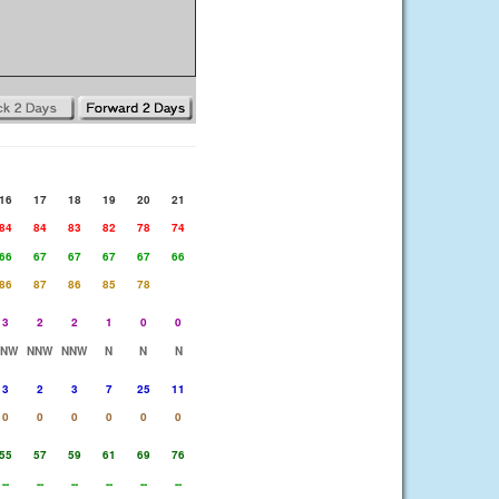
16
17
18
19
20
21
84
84
83
82
78
74
66
67
67
67
67
66
86
87
86
85
78
3
2
2
1
0
0
NNW
NNW
NNW
N
N
N
3
2
3
7
25
11
0
0
0
0
0
0
55
57
59
61
69
76
--
--
--
--
--
--